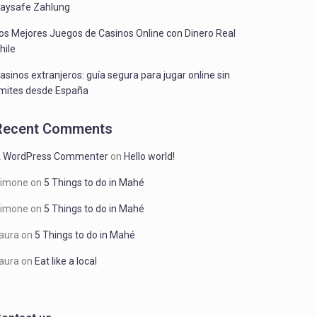
aysafe Zahlung
os Mejores Juegos de Casinos Online con Dinero Real
hile
asinos extranjeros: guía segura para jugar online sin
ímites desde España
Recent Comments
 WordPress Commenter
on
Hello world!
imone
on
5 Things to do in Mahé
imone
on
5 Things to do in Mahé
aura
on
5 Things to do in Mahé
aura
on
Eat like a local