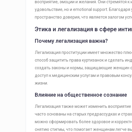
восприятие, эмоции и желания. Они стремятся к 
удовольствие, но и emotional support. Благодар
пространство доверия, что является залогом ус
Этика и легализация в сфере инт
Почему легализация важна?
Легализация проституции имеет множество плюсов
способ защитить права куртизанок и сделать ин
создать законы и нормы, защищающие женщин от
доступ к медицинским услугам и правовым консу
жизни.
Влияние на общественное сознание
Легализация также может изменить восприятие 
часто основаны на старых предрассудках и стра
можно сформировать более здоровое и корректно
снятию стигмы, что помогает женщинам легче вых