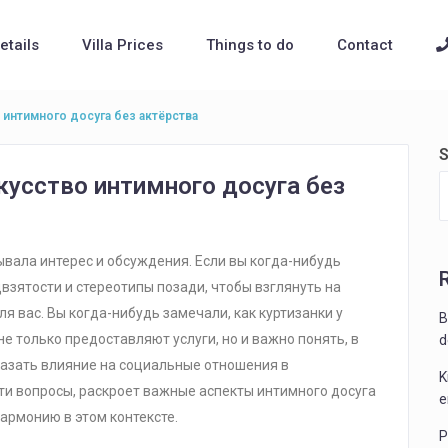
Details
Villa Prices
Things to do
Contact
 интимного досуга без актёрства
S
кусство интимного досуга без
ывала интерес и обсуждения. Если вы когда-нибудь
двзятости и стереотипы позади, чтобы взглянуть на
ля вас. Вы когда-нибудь замечали, как куртизанки у
B
е только предоставляют услуги, но и важно понять, в
d
оказать влияние на социальные отношения в
K
эти вопросы, раскроет важные аспекты интимного досуга
e
армонию в этом контексте.
P