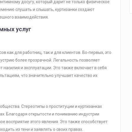
интимному досугу, который дарит не только физическое
я умению слушать и слышать, куртизанки создают
пешного взаимодействия.
имных услуг
 как для работниц, так и для клиентов. Во-первых, это
дустрию более прозрачной. Легальность позволяет
 насилия и эксплуатации. Это также включает в себя
льтациям, что значительно улучшает качество их
общества. Стереотипы о проституции и куртизанках
хах. Благодаря открытости и пониманию индустрии
е восприятие этого явления. Это также способствует
одить из тени и заявлять о своих правах.