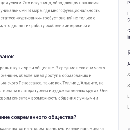
ющая услуги. Это искусница, обладающая навыками
P
 уникальными. В мире, где многофункциональность
L
статуса «куртизанки» требует знаний не только о
C
и, что делает их работу особенно интересной и
C
l
изанок
A
оль в культуре и обществе. В средние века они часто
S
 женщин, обеспечивая доступ к образованию и
ьянского Ренессанса, такие как Туллиа д’Альвито, не
S
ствовали в литературных и художественных кругах. Они
L
 своим клиентам возможность общения с умными и
L
ание современного общества?
 оказываются на втором плане, куртизанки напоминают