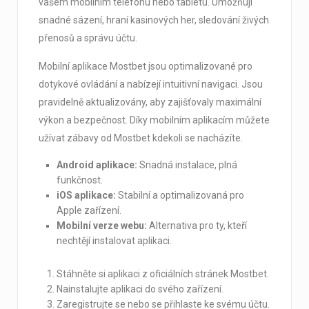
vašem mobilním telefonu nebo tabletu. Umožňují
snadné sázení, hraní kasinových her, sledování živých
přenosů a správu účtu.
Mobilní aplikace Mostbet jsou optimalizované pro
dotykové ovládání a nabízejí intuitivní navigaci. Jsou
pravidelně aktualizovány, aby zajišťovaly maximální
výkon a bezpečnost. Díky mobilním aplikacím můžete
užívat zábavy od Mostbet kdekoli se nacházíte.
Android aplikace:
Snadná instalace, plná
funkčnost.
iOS aplikace:
Stabilní a optimalizovaná pro
Apple zařízení.
Mobilní verze webu:
Alternativa pro ty, kteří
nechtějí instalovat aplikaci.
Stáhněte si aplikaci z oficiálních stránek Mostbet.
Nainstalujte aplikaci do svého zařízení.
Zaregistrujte se nebo se přihlaste ke svému účtu.