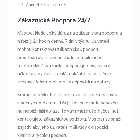
Začněte hrát a sázet!
Zákaznická Podpora 24/7
Mostbet klade velký důraz na zákaznickou podporu a
nabízí ji 24 hodin denně, 7 dní v týdnu. Uživatelé
mohou kontaktovat zákaznickou podporu
prostřednictvím živého chatu, e-mailu nebo
telefonicky. Zákaznická podpora je k dispozici v
několika jazycích a rychlá reakční doba zaručuje
efektivní řešení problémů a odpovědi na dotazy.
Kromě toho Mostbet nabízí rozsáhlou sekci s často
kladenými otázkami (FAQ), kde naleznete odpovědi
na nejběžnější dotazy. To vám může ušetřit čas, než
kontaktujete zákaznickou podporu. Mostbet se snaží
zajistit, aby jeho uživatelé měli vždy k dispozici
kvalitní a rychlou podporu.