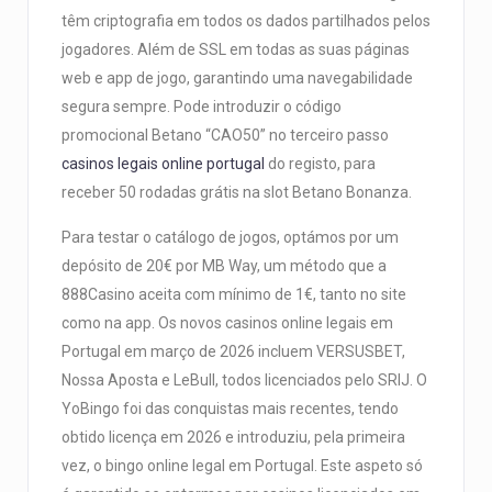
têm criptografia em todos os dados partilhados pelos
jogadores. Além de SSL em todas as suas páginas
web e app de jogo, garantindo uma navegabilidade
segura sempre. Pode introduzir o código
promocional Betano “CAO50” no terceiro passo
casinos legais online portugal
do registo, para
receber 50 rodadas grátis na slot Betano Bonanza.
Para testar o catálogo de jogos, optámos por um
depósito de 20€ por MB Way, um método que a
888Casino aceita com mínimo de 1€, tanto no site
como na app. Os novos casinos online legais em
Portugal em março de 2026 incluem VERSUSBET,
Nossa Aposta e LeBull, todos licenciados pelo SRIJ. O
YoBingo foi das conquistas mais recentes, tendo
obtido licença em 2026 e introduziu, pela primeira
vez, o bingo online legal em Portugal. Este aspeto só