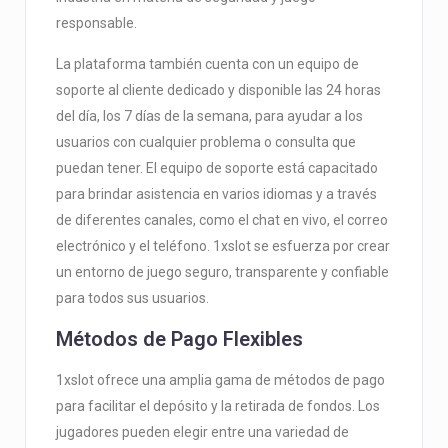
responsable.
La plataforma también cuenta con un equipo de
soporte al cliente dedicado y disponible las 24 horas
del día, los 7 días de la semana, para ayudar a los
usuarios con cualquier problema o consulta que
puedan tener. El equipo de soporte está capacitado
para brindar asistencia en varios idiomas y a través
de diferentes canales, como el chat en vivo, el correo
electrónico y el teléfono. 1xslot se esfuerza por crear
un entorno de juego seguro, transparente y confiable
para todos sus usuarios.
Métodos de Pago Flexibles
1xslot ofrece una amplia gama de métodos de pago
para facilitar el depósito y la retirada de fondos. Los
jugadores pueden elegir entre una variedad de