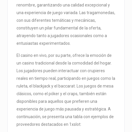
renombre, garantizando una calidad excepcional y
una experiencia de juego variada. Las tragamonedas,
con sus diferentes temáticas y mecánicas,
constituyen un pilar fundamental de la oferta,
atrayendo tanto a jugadores ocasionales como a
entusiastas experimentados.
El casino en vivo, por su parte, ofrece la emoción de
un casino tradicional desde la comodidad del hogar.
Los jugadores pueden interactuar con crupieres
reales en tiempo real, participando en juegos como la
ruleta, el blackjack y el baccarat. Los juegos de mesa
clásicos, como el póker y el craps, también están
disponibles para aquellos que prefieren una
experiencia de juego más pausada y estratégica. A
continuación, se presenta una tabla con ejemplos de
proveedores destacados en 1xslot: