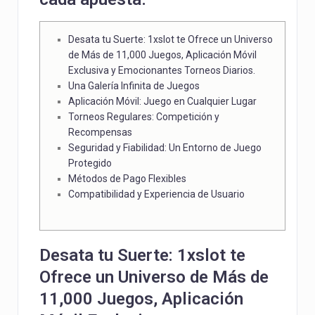
Desata tu Suerte: 1xslot te Ofrece un Universo
de Más de 11,000 Juegos, Aplicación Móvil
Exclusiva y Emocionantes Torneos Diarios.
Una Galería Infinita de Juegos
Aplicación Móvil: Juego en Cualquier Lugar
Torneos Regulares: Competición y
Recompensas
Seguridad y Fiabilidad: Un Entorno de Juego
Protegido
Métodos de Pago Flexibles
Compatibilidad y Experiencia de Usuario
Desata tu Suerte: 1xslot te
Ofrece un Universo de Más de
11,000 Juegos, Aplicación