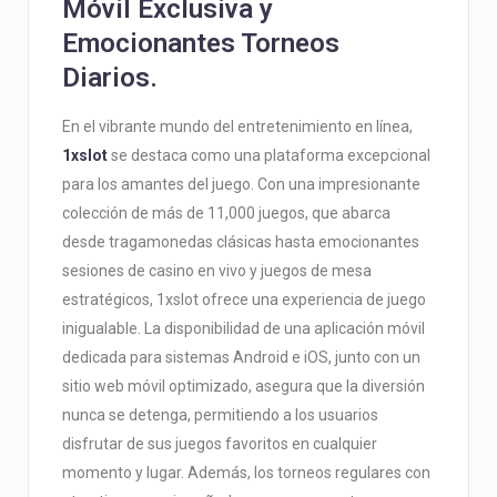
Móvil Exclusiva y
Emocionantes Torneos
Diarios.
En el vibrante mundo del entretenimiento en línea,
1xslot
se destaca como una plataforma excepcional
para los amantes del juego. Con una impresionante
colección de más de 11,000 juegos, que abarca
desde tragamonedas clásicas hasta emocionantes
sesiones de casino en vivo y juegos de mesa
estratégicos, 1xslot ofrece una experiencia de juego
inigualable. La disponibilidad de una aplicación móvil
dedicada para sistemas Android e iOS, junto con un
sitio web móvil optimizado, asegura que la diversión
nunca se detenga, permitiendo a los usuarios
disfrutar de sus juegos favoritos en cualquier
momento y lugar. Además, los torneos regulares con