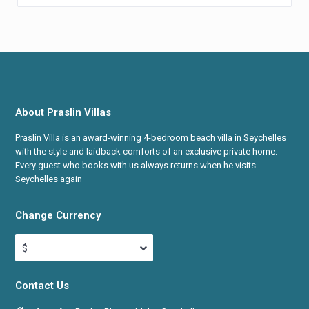
About Praslin Villas
Praslin Villa is an award-winning 4-bedroom beach villa in Seychelles
with the style and laidback comforts of an exclusive private home.
Every guest who books with us always returns when he visits
Seychelles again
Change Currency
$
Contact Us