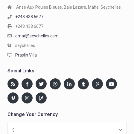
Anse Aux Poules Bleues, Baie Lazare, Mahe, Seychelles
+248 438 6677
+248 438 6677
email@seychelles.com
seychelles
Praslin Villa
Social Links:
Change Your Currency
$