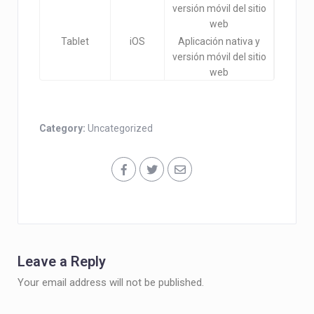
versión móvil del sitio
web
Tablet
iOS
Aplicación nativa y
versión móvil del sitio
web
Category:
Uncategorized
Leave a Reply
Your email address will not be published.