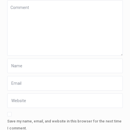
Save my name, email, and website in this browser for the next time
I comment.