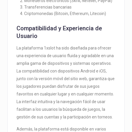
Monederos electrónicos (Skrill, Neteller, PayPal)
Transferencias bancarias
Criptomonedas (Bitcoin, Ethereum, Litecoin)
Compatibilidad y Experiencia de
Usuario
La plataforma 1xslot ha sido diseñada para ofrecer
una experiencia de usuario fluida y agradable en una
amplia gama de dispositivos y sistemas operativos.
La compatibilidad con dispositivos Android e iOS,
junto con la versión móvil del sitio web, garantiza que
los jugadores puedan disfrutar de sus juegos
favoritos en cualquier lugar y en cualquier momento.
La interfaz intuitiva y la navegación fácil de usar
facilitan a los usuarios la búsqueda de juegos, la
gestión de sus cuentas y la participación en torneos.
Además, la plataforma está disponible en varios