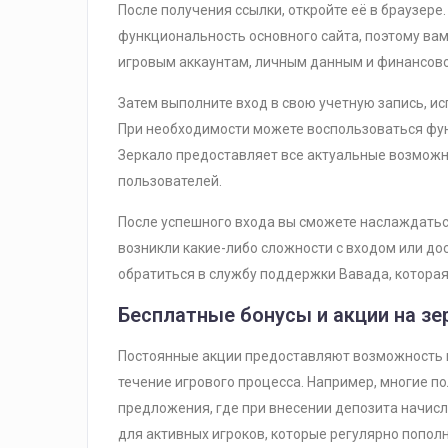
После получения ссылки, откройте её в браузере
функциональность основного сайта, поэтому вам
игровым аккаунтам, личным данным и финансов
Затем выполните вход в свою учетную запись, исп
При необходимости можете воспользоваться фун
Зеркало предоставляет все актуальные возможно
пользователей.
После успешного входа вы сможете наслаждаться
возникли какие-либо сложности с входом или до
обратиться в службу поддержки Вавада, котора
Бесплатные бонусы и акции на зе
Постоянные акции предоставляют возможность п
течение игрового процесса. Например, многие 
предложения, где при внесении депозита начис
для активных игроков, которые регулярно попол