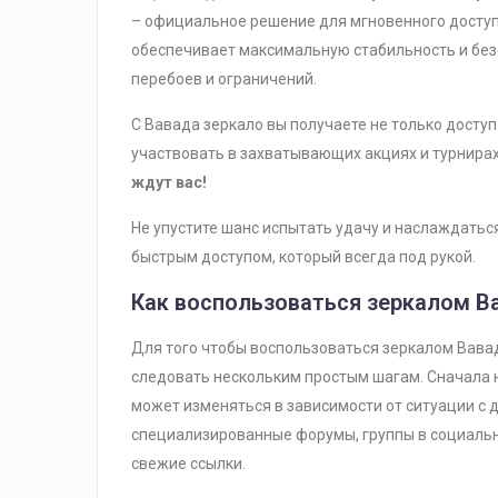
– официальное решение для мгновенного доступ
обеспечивает максимальную стабильность и без
перебоев и ограничений.
С Вавада зеркало вы получаете не только доступ
участвовать в захватывающих акциях и турнира
ждут вас!
Не упустите шанс испытать удачу и наслаждать
быстрым доступом, который всегда под рукой.
Как воспользоваться зеркалом Ва
Для того чтобы воспользоваться зеркалом Вавад
следовать нескольким простым шагам. Сначала н
может изменяться в зависимости от ситуации с 
специализированные форумы, группы в социальны
свежие ссылки.