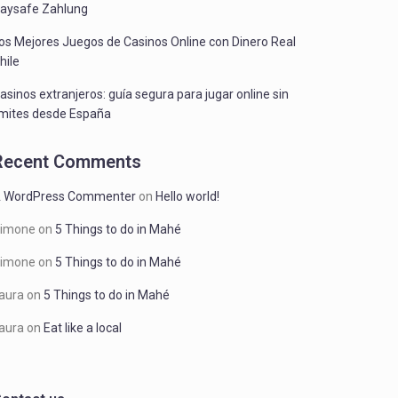
aysafe Zahlung
os Mejores Juegos de Casinos Online con Dinero Real
hile
asinos extranjeros: guía segura para jugar online sin
ímites desde España
Recent Comments
 WordPress Commenter
on
Hello world!
imone
on
5 Things to do in Mahé
imone
on
5 Things to do in Mahé
aura
on
5 Things to do in Mahé
aura
on
Eat like a local