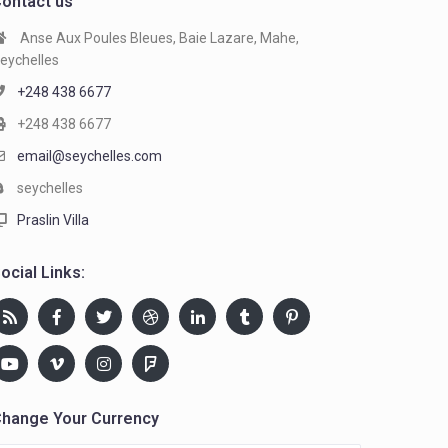
ontact us
Anse Aux Poules Bleues, Baie Lazare, Mahe,
eychelles
+248 438 6677
+248 438 6677
email@seychelles.com
seychelles
Praslin Villa
ocial Links:
hange Your Currency