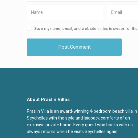
Save my name, email, and website in this browser for th
About Praslin Villas
Praslin Villa is an award-winning 4-bedroom beach villa in
Seychelles with the style and laidback comforts of an
exclusive private home. Every guest who books with us
always returns when he visits Seychelles again