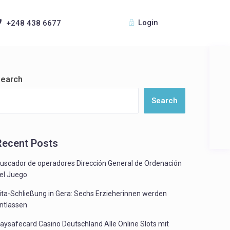
Login
+248 438 6677
earch
Search
Recent Posts
uscador de operadores Dirección General de Ordenación
el Juego
ita-Schließung in Gera: Sechs Erzieherinnen werden
ntlassen
aysafecard Casino Deutschland Alle Online Slots mit