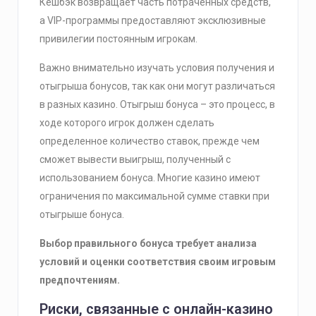
Кешбэк возвращает часть потраченных средств,
а VIP-программы предоставляют эксклюзивные
привилегии постоянным игрокам.
Важно внимательно изучать условия получения и
отыгрыша бонусов, так как они могут различаться
в разных казино. Отыгрыш бонуса – это процесс, в
ходе которого игрок должен сделать
определенное количество ставок, прежде чем
сможет вывести выигрыш, полученный с
использованием бонуса. Многие казино имеют
ограничения по максимальной сумме ставки при
отыгрыше бонуса.
Выбор правильного бонуса требует анализа
условий и оценки соответствия своим игровым
предпочтениям.
Риски, связанные с онлайн-казино