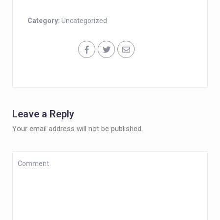
Category:
Uncategorized
Leave a Reply
Your email address will not be published.