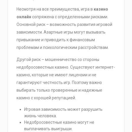
Несмотря на все преимущества, игра в
казино
онлайн
сопряжена с определенными рисками.
Основной риск – возможность развития игровой
зависимости. Азартные игры могут вызывать
привыкание и приводить к финансовым
проблемам и психологическим расстройствам.
Другой риск – мошенничество со стороны
недобросовестных казино. Существуют интернет-
казино, которые не имеют лицензии и не
гарантируют честность игр. Поэтому важно
выбирать только проверенные и надежные
казино с хорошей репутацией.
Игровая зависимость может разрушить
жизнь человека.
Недобросовестные казино могут не
выплачивать выигрыши.