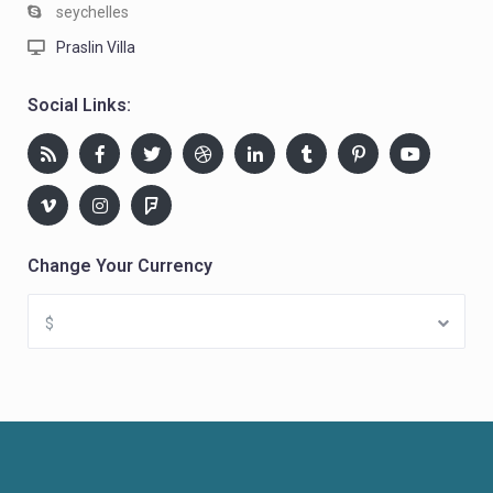
seychelles
Praslin Villa
Social Links:
Change Your Currency
$