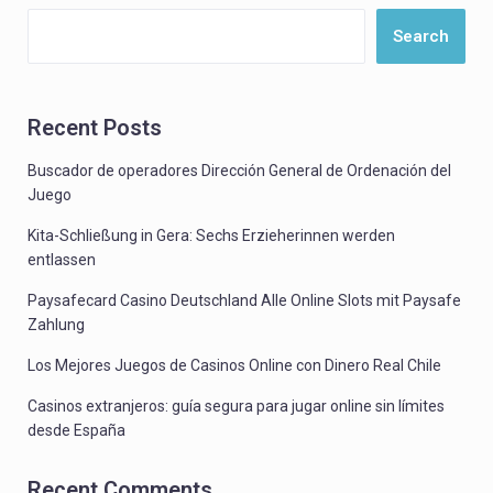
Search
Recent Posts
Buscador de operadores Dirección General de Ordenación del
Juego
Kita-Schließung in Gera: Sechs Erzieherinnen werden
entlassen
Paysafecard Casino Deutschland Alle Online Slots mit Paysafe
Zahlung
Los Mejores Juegos de Casinos Online con Dinero Real Chile
Casinos extranjeros: guía segura para jugar online sin límites
desde España
Recent Comments